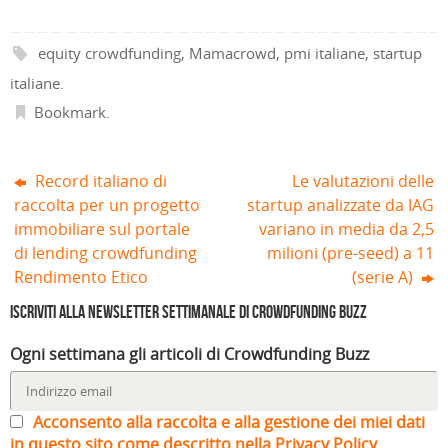
u
t
n
e
t
t
o
r
e
s
r
r
v
a
s
t
a
a
a
)
t
r
)
)
equity crowdfunding
,
Mamacrowd
,
pmi italiane
,
startup
f
r
a
i
a
)
n
)
italiane
.
e
s
Bookmark
.
t
r
a
)
Record italiano di
Le valutazioni delle
raccolta per un progetto
startup analizzate da IAG
immobiliare sul portale
variano in media da 2,5
di lending crowdfunding
milioni (pre-seed) a 11
Rendimento Etico
(serie A)
Iscriviti alla Newsletter settimanale di Crowdfunding Buzz
Ogni settimana gli articoli di Crowdfunding Buzz
Acconsento alla raccolta e alla gestione dei miei dati
in questo sito come descritto nella Privacy Policy