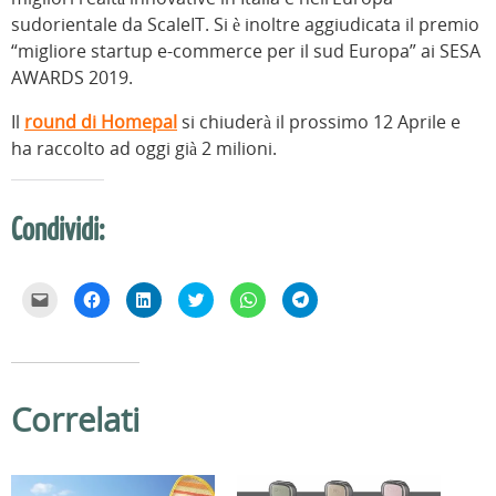
sudorientale da ScaleIT. Si è inoltre aggiudicata il premio
“migliore startup e-commerce per il sud Europa” ai SESA
AWARDS 2019.
Il
round di Homepal
si chiuderà il prossimo 12 Aprile e
ha raccolto ad oggi già 2 milioni.
Condividi:
F
F
F
F
F
F
a
a
a
a
a
a
i
i
i
i
i
i
c
c
c
c
c
c
l
l
l
l
l
l
i
i
i
i
i
i
c
c
c
c
c
c
p
p
q
q
p
p
e
e
u
u
e
e
Correlati
r
r
i
i
r
r
i
c
p
p
c
c
n
o
e
e
o
o
v
n
r
r
n
n
i
d
c
c
d
d
a
i
o
o
i
i
r
v
n
n
v
v