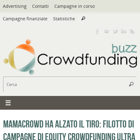
Vai
Advertising
Contatti
Campagne in corso
al
Cerca:
contenuto
Campagne finanziate
Statistiche
Cerca
C
Cerc
Mamacrowd ha alzato il tiro: filotto di
campagne di equity crowdfunding ultra