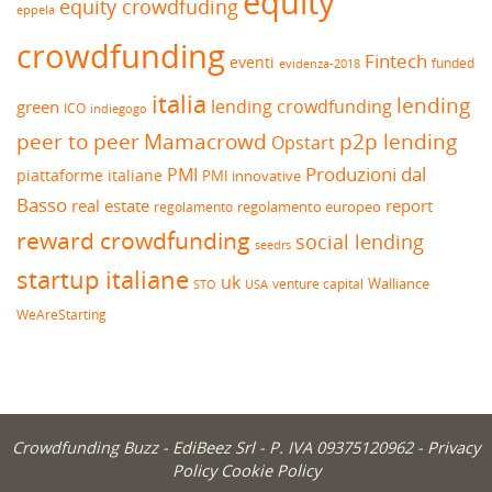
equity
equity crowdfuding
eppela
crowdfunding
Fintech
eventi
funded
evidenza-2018
italia
lending
lending crowdfunding
green
ICO
indiegogo
peer to peer
Mamacrowd
p2p lending
Opstart
Produzioni dal
PMI
piattaforme italiane
PMI innovative
Basso
real estate
report
regolamento europeo
regolamento
reward crowdfunding
social lending
seedrs
startup italiane
uk
venture capital
Walliance
USA
STO
WeAreStarting
Crowdfunding Buzz -
EdiBeez Srl
- P. IVA 09375120962 -
Privacy
Policy
Cookie Policy