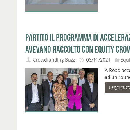
Partito il programma di acceleraz
avevano raccolto con equity cro
Crowdfunding Buzz
08/11/2021
Equ
A-Road acco
ad un round
Leggi tutt