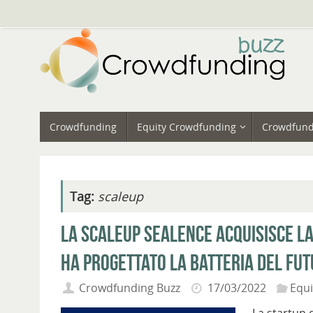
Vai
al
contenuto
Vai
Crowdfunding
Equity Crowdfunding
Crowdfund
al
contenuto
Tag:
scaleup
La scaleup Sealence acquisisce la
ha progettato la batteria del fu
Crowdfunding Buzz
17/03/2022
Equ