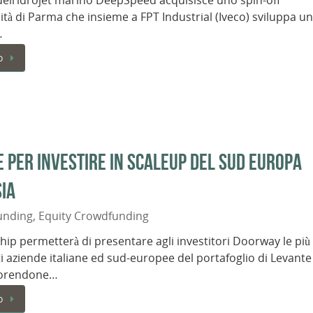
dell’idrojet marino DeepSpeed acquisisce uno spin-off
sità di Parma che insieme a FPT Industrial (Iveco) sviluppa un
…
o
 per investire in scaleup del sud Europa
sia
unding
,
Equity Crowdfunding
hip permetterà di presentare agli investitori Doorway le più
 aziende italiane ed sud-europee del portafoglio di Levante
avorendone…
o