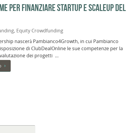
me per finanziare startup e scaleup del
unding
,
Equity Crowdfunding
nership nascerà Pambianco4Growth, in cui Pambianco
isposizione di ClubDealOnline le sue competenze per la
a valutazione dei progetti …
o