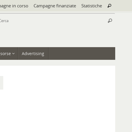
Cerca:
agne in corso
Campagne finanziate
Statistiche
Cerca
Cerca:
Cerca
isorse
Advertising