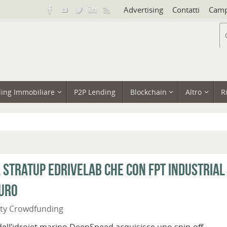
Advertising
Contatti
Camp
ing Immobiliare
P2P Lending
Blockchain
Altro
R
 stratup eDriveLAB che con FPT Industrial
turo
ity Crowdfunding