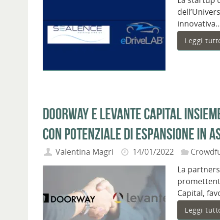
La startup 
dell’Univer
innovativa
Leggi tutt
Doorway e Levante Capital insieme
con potenziale di espansione in A
Valentina Magri
14/01/2022
Crowdf
La partners
promettenti
Capital, f
Leggi tutt