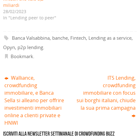
a
e
f
i
e
e
miliardi
n
s
i
n
s
s
28/02/2023
u
t
n
e
t
t
o
r
e
s
r
r
In "Lending peer to peer"
v
a
s
t
a
a
a
)
t
r
)
)
f
r
a
i
a
)
n
)
Banca Valsabbina
,
banche
,
Fintech
,
Lending as a service
,
e
s
t
Opyn
,
p2p lending
.
r
a
Bookmark
.
)
Walliance,
ITS Lending,
crowdfunding
crowdfunding
immobiliare, e Banca
immobiliare con focus
Sella si alleano per offrire
sui borghi italiani, chiude
investimenti immobiliari
la sua prima campagna
online a clienti private e
HNWI
Iscriviti alla Newsletter settimanale di Crowdfunding Buzz