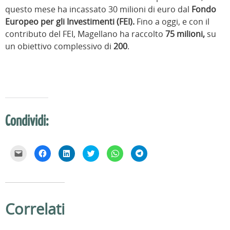
questo mese ha incassato 30 milioni di euro dal
Fondo
Europeo per gli Investimenti (FEI).
Fino a oggi, e con il
contributo del FEI, Magellano ha raccolto
75 milioni,
su
un obiettivo complessivo di
200
.
Condividi:
F
F
F
F
F
F
a
a
a
a
a
a
i
i
i
i
i
i
c
c
c
c
c
c
l
l
l
l
l
l
i
i
i
i
i
i
c
c
c
c
c
c
p
p
q
q
p
p
e
e
u
u
e
e
Correlati
r
r
i
i
r
r
i
c
p
p
c
c
n
o
e
e
o
o
v
n
r
r
n
n