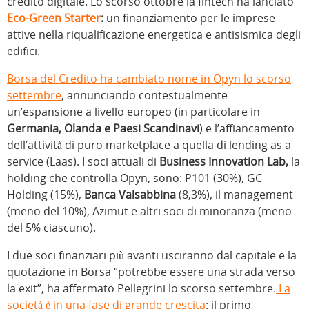
credito digitale. Lo scorso ottobre la fintech ha lanciato
Eco-Green Starter
:
un finanziamento per le imprese
attive nella riqualificazione energetica e antisismica degli
edifici.
Borsa del Credito ha cambiato nome in Opyn lo scorso
settembre
, annunciando contestualmente
un’espansione a livello europeo (in particolare in
Germania, Olanda e Paesi Scandinavi
) e l’affiancamento
dell’attività di puro marketplace a quella di lending as a
service (Laas). I soci attuali di
Business Innovation Lab,
la
holding che controlla Opyn, sono: P101 (30%), GC
Holding (15%),
Banca Valsabbina
(8,3%), il management
(meno del 10%), Azimut e altri soci di minoranza (meno
del 5% ciascuno).
I due soci finanziari più avanti usciranno dal capitale e la
quotazione in Borsa “potrebbe essere una strada verso
la exit”, ha affermato Pellegrini lo scorso settembre.
La
società è in una fase di grande crescita
: il primo