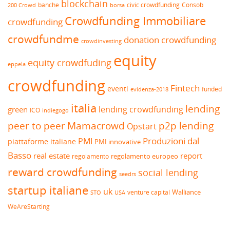
blockchain
banche
borsa
civic crowdfunding
Consob
200 Crowd
Crowdfunding Immobiliare
crowdfunding
crowdfundme
donation crowdfunding
crowdinvesting
equity
equity crowdfuding
eppela
crowdfunding
Fintech
eventi
funded
evidenza-2018
italia
lending
lending crowdfunding
green
ICO
indiegogo
peer to peer
Mamacrowd
p2p lending
Opstart
Produzioni dal
PMI
piattaforme italiane
PMI innovative
Basso
real estate
report
regolamento europeo
regolamento
reward crowdfunding
social lending
seedrs
startup italiane
uk
venture capital
Walliance
USA
STO
WeAreStarting