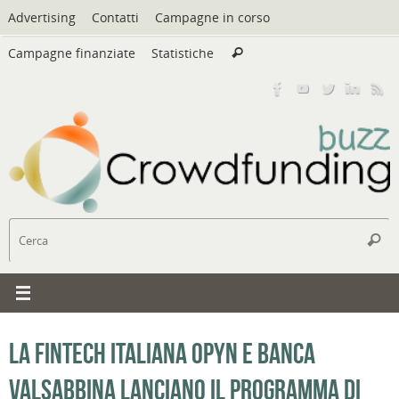
Vai
Advertising
Contatti
Campagne in corso
al
Cerca:
contenuto
Campagne finanziate
Statistiche
Cerca
C
Cerc
La fintech italiana Opyn e Banca
Valsabbina lanciano il programma di