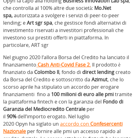
Opyn fa capo alla holding
Business Innovation Lab spa
,
che controlla al 100% altre due società:
Mo.Net
spa,
autorizzata a svolgere i servizi di peer-to-peer
lending; e
Art sgr spa
, che gestisce fondi alternativi di
investimento riservati a investitori professionali che
investono sui prestiti offerti in piattaforma. In
particolare, ART sgr
Nel giugno 2020 l’allora Borsa del Credito ha lanciato il
finanziamento
Cash Anti-Covid Fase 2
.
Il prodotto è
finanziato da
Colombo II
, fondo di
direct lending
creato
da Borsa del Credito e sottoscritto da
Azimut
, che lo
scorso aprile ha stipulato un accordo per erogare
finanziamenti fino a
100 milioni di euro alle pmi
tramite
la piattaforma fintech e con la garanzia del
Fondo di
Garanzia del Mediocredito Centrale
per
il
90%
dell’importo erogato. Nel luglio
2020 Opyn ha siglato un
accordo con
Confesercenti
Nazionale
per fornire alle pmi un accesso rapido al