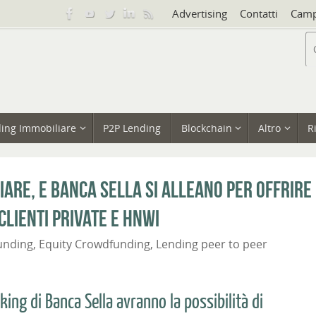
Advertising
Contatti
Camp
ing Immobiliare
P2P Lending
Blockchain
Altro
R
are, e Banca Sella si alleano per offrire
clienti private e HNWI
unding
,
Equity Crowdfunding
,
Lending peer to peer
nking di Banca Sella avranno la possibilità di