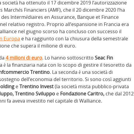
La società ha ottenuto il 17 dicembre 2019 l’autorizzazione
es Marchés Financiers (AMF), che il 20 dicembre 2020 l’ha
e des Intermédiaires en Assurance, Banque et Finance
e nel relativo registro. Proprio all’espansione in Francia era
alliance nel giugno scorso ha concluso con successo il
in Europa
e ha raggiunto con la chiusura della semestrale
ione che supera il milione di euro.
 da
4 milioni di euro
. Lo hanno sottoscritto
Seac Fin
a è la finanziaria nata con lo scopo di gestire il tesoretto da
nfcommercio Trentino
. La seconda è una società di
sostegno dell’economia del territorio. Si sono così aggiunti
Holding
e
Trentino Invest
(la società mista pubblico-privata
viluppo, Trentino Sviluppo
e
Fondazione Caritro,
che dal 2012
nni fa aveva investito nel capitale di Walliance.