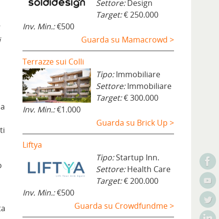
Settore:
Design
Target:
€ 250.000
Inv. Min.:
€500
Guarda su Mamacrowd >
i
Terrazze sui Colli
Tipo:
Immobiliare
Settore:
Immobiliare
Target:
€ 300.000
 a
Inv. Min.:
€1.000
Guarda su Brick Up >
ti
Liftya
n
Tipo:
Startup Inn.
o
Settore:
Health Care
Target:
€ 200.000
Inv. Min.:
€500
Guarda su Crowdfundme >
ta