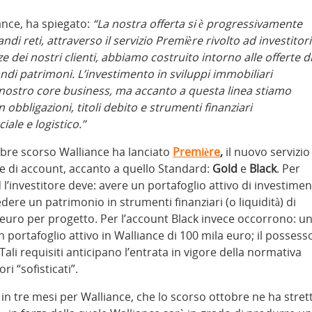
ance, ha spiegato:
“La nostra offerta si è progressivamente
ndi reti, attraverso il servizio Première rivolto ad investitori
 dei nostri clienti, abbiamo costruito intorno alle offerte d
ndi patrimoni. L’investimento in sviluppi immobiliari
l nostro core business, ma accanto a questa linea stiamo
 obbligazioni, titoli debito e strumenti finanziari
ale e logistico.”
mbre scorso Walliance ha lanciato
Première
,
il nuovo servizio
e di account, accanto a quello Standard:
Gold
e
Black
. Per
 l’investitore deve: avere un portafoglio attivo di investimen
ere un patrimonio in strumenti finanziari (o liquidità) di
euro per progetto. Per l’account Black invece occorrono: u
 portafoglio attivo in Walliance di 100 mila euro; il possess
ali requisiti anticipano l’entrata in vigore della normativa
i “sofisticati”.
in tre mesi per Walliance, che lo scorso ottobre ne ha stret