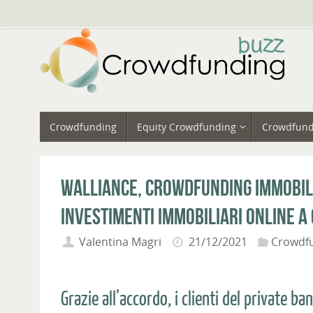
Vai
al
contenuto
Vai
Crowdfunding
Equity Crowdfunding
Crowdfund
al
contenuto
Walliance, crowdfunding immobili
investimenti immobiliari online a 
Valentina Magri
21/12/2021
Crowdf
Grazie all’accordo, i clienti del private ba