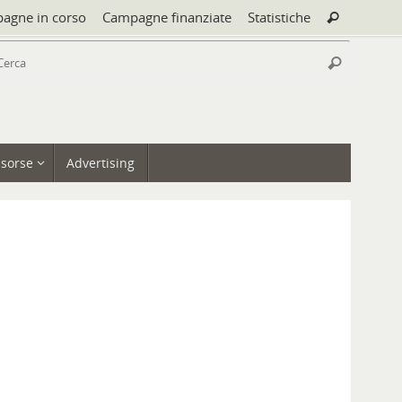
Cerca:
agne in corso
Campagne finanziate
Statistiche
Cerca
Cerca:
Cerca
isorse
Advertising