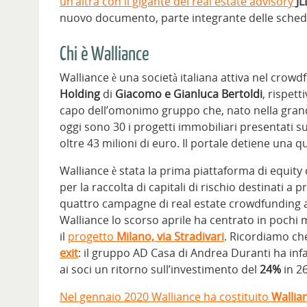
un’altra con il gigante del real estate advisory
JL
nuovo documento, parte integrante delle schede d
Chi è Walliance
Walliance è una società italiana attiva nel crow
Holding
di
Giacomo e Gianluca Bertoldi
, rispett
capo dell’omonimo gruppo che, nato nella grande 
oggi sono 30 i progetti immobiliari presentati su
oltre 43 milioni di euro. Il portale detiene una 
Walliance è stata la prima piattaforma di equit
per la raccolta di capitali di rischio destinati a 
quattro campagne di real estate crowdfunding 
Walliance lo scorso aprile ha centrato in pochi 
il
progetto
Milano, via Stradivari
. Ricordiamo ch
exit
: il gruppo AD Casa di Andrea Duranti ha infat
ai soci un ritorno sull’investimento del
24%
in 26
Nel gennaio 2020 Walliance ha costituito
Wallia