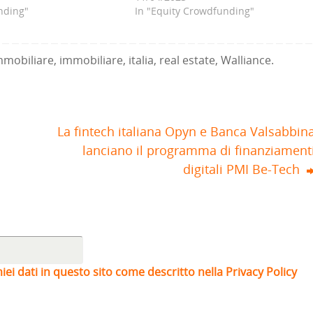
nding"
In "Equity Crowdfunding"
mmobiliare
,
immobiliare
,
italia
,
real estate
,
Walliance
.
La fintech italiana Opyn e Banca Valsabbin
lanciano il programma di finanziament
digitali PMI Be-Tech
iei dati in questo sito come descritto nella Privacy Policy