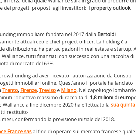
L
, in forza della quale Walliance sarà in grado di produrre un
ei progetti proposti agli investitori: il
property outlook
.
dfunding immobiliare fondata nel 2017 dalla
Bertoldi
ivamente attuali ceo e chief project officer. La holding è a
distribuzione, ha partecipazioni in real estate e startup. 
 Walliance, tutti finanziati con successo con una raccolta di
quota di mercato del 63%
.
y crowdfunding ad aver ricevuto l’autorizzazione da Consob
progetti immobiliari online. Quest’anno il portale ha lanciato
a
Trento
,
Firenze
,
Treviso
e
Milano
. Nel capoluogo lombardo
minuti l’obiettivo massimo di raccolta di
1,8 milioni di euro
p
e Walliance a fine dicembre 2020 ha effettuato la
sua quinta
ti restituito
 mesi, confermando la previsione iniziale del 2018.
nce France sas
al fine di operare sul mercato francese quale