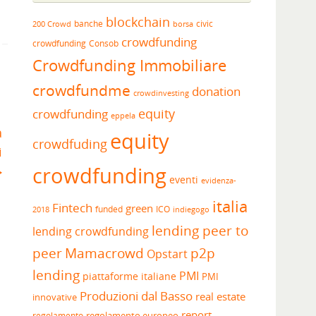
blockchain
banche
borsa
civic
200 Crowd
crowdfunding
crowdfunding
Consob
Crowdfunding Immobiliare
crowdfundme
donation
crowdinvesting
equity
crowdfunding
eppela
a
equity
crowdfuding
i
crowdfunding
eventi
evidenza-
italia
Fintech
green
funded
ICO
2018
indiegogo
lending peer to
lending crowdfunding
peer
Mamacrowd
p2p
Opstart
lending
PMI
piattaforme italiane
PMI
Produzioni dal Basso
real estate
innovative
report
regolamento europeo
regolamento