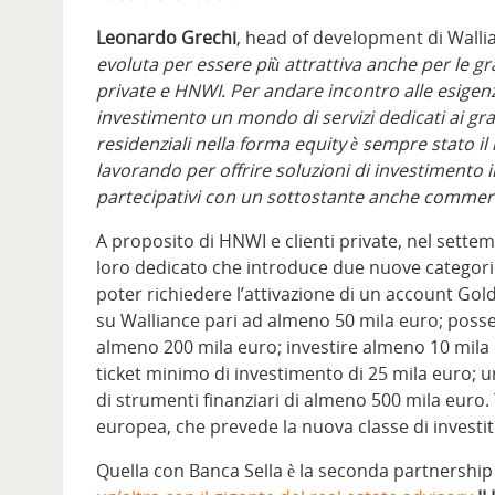
Leonardo Grechi
, head of development di Walli
evoluta per essere più attrattiva anche per le gra
private e HNWI. Per andare incontro alle esigenze
investimento un mondo di servizi dedicati ai gra
residenziali nella forma equity è sempre stato i
lavorando per offrire soluzioni di investimento in
partecipativi con un sottostante anche commerci
A proposito di HNWI e clienti private, nel sette
loro dedicato che introduce due nuove categori
poter richiedere l’attivazione di un account Gold
su Walliance pari ad almeno 50 mila euro; possed
almeno 200 mila euro; investire almeno 10 mila 
ticket minimo di investimento di 25 mila euro; un
di strumenti finanziari di almeno 500 mila euro. T
europea, che prevede la nuova classe di investitor
Quella con Banca Sella è la seconda partnership 