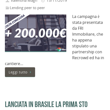
Valentina Magri
15/11/2019
Lending peer to peer
La campagna è
stata presentata
da FRI
Immobiliare, che
ha appena
stipulato una
partnership con
Recrowd ed ha in
cantiere…
Leggi tutto
Lanciata in Brasile la prima STO