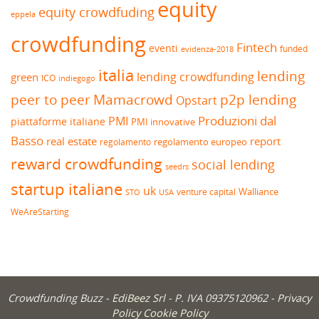
equity
equity crowdfuding
eppela
crowdfunding
Fintech
eventi
funded
evidenza-2018
italia
lending
lending crowdfunding
green
ICO
indiegogo
peer to peer
Mamacrowd
p2p lending
Opstart
Produzioni dal
PMI
piattaforme italiane
PMI innovative
Basso
real estate
report
regolamento europeo
regolamento
reward crowdfunding
social lending
seedrs
startup italiane
uk
venture capital
Walliance
USA
STO
WeAreStarting
Crowdfunding Buzz -
EdiBeez Srl
- P. IVA 09375120962 -
Privacy
Policy
Cookie Policy