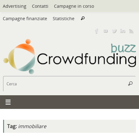
Vai
Advertising
Contatti
Campagne in corso
al
Cerca:
contenuto
Campagne finanziate
Statistiche
Cerca
C
Cerc
Tag:
immobiliare