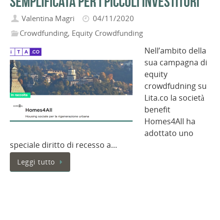
semplificata per i piccoli investitori
Valentina Magri
04/11/2020
Crowdfunding
,
Equity Crowdfunding
Nell’ambito della
sua campagna di
equity
crowdfudning su
Lita.co la società
benefit
Homes4All ha
adottato uno
speciale diritto di recesso a…
Leggi tutto