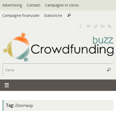
Vai
Advertising
Contatti
Campagne in corso
al
Cerca:
contenuto
Campagne finanziate
Statistiche
Cerca
C
Cerc
Tag:
Doorway