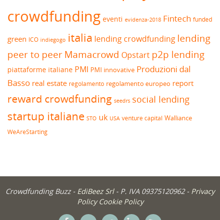
crowdfunding
Fintech
eventi
funded
evidenza-2018
italia
lending
lending crowdfunding
green
ICO
indiegogo
peer to peer
Mamacrowd
p2p lending
Opstart
Produzioni dal
PMI
piattaforme italiane
PMI innovative
Basso
real estate
report
regolamento europeo
regolamento
reward crowdfunding
social lending
seedrs
startup italiane
uk
venture capital
Walliance
USA
STO
WeAreStarting
Crowdfunding Buzz -
EdiBeez Srl
- P. IVA 09375120962 -
Privacy
Policy
Cookie Policy