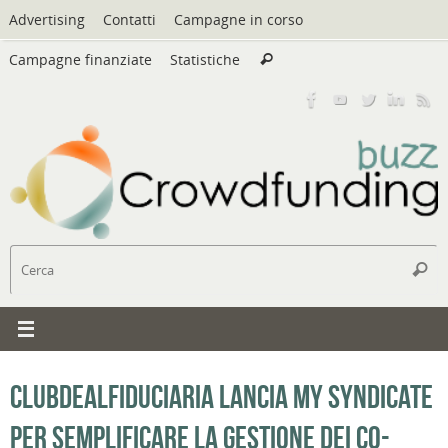
Vai
Advertising
Contatti
Campagne in corso
al
Cerca:
contenuto
Campagne finanziate
Statistiche
Cerca
C
Cerc
ClubDealFiduciaria lancia My Syndicate
per semplificare la gestione dei co-