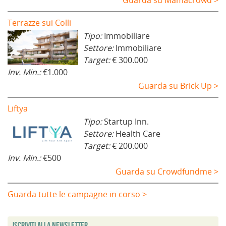
Guarda su Mamacrowd >
Terrazze sui Colli
Tipo:
Immobiliare
Settore:
Immobiliare
Target:
€ 300.000
Inv. Min.:
€1.000
Guarda su Brick Up >
Liftya
Tipo:
Startup Inn.
Settore:
Health Care
Target:
€ 200.000
Inv. Min.:
€500
Guarda su Crowdfundme >
Guarda tutte le campagne in corso >
Iscriviti alla Newsletter