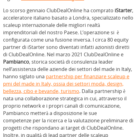
Lo scorso gennaio ClubDealOnline ha comprato
iStarter
,
acceleratore italiano basato a Londra, specializzato nello
scaleup internazionale delle migliori realtà
imprenditoriali del nostro Paese. L’operazione si è
configurata come una fusione inversa. I circa 80 equity
partner di iStarter sono diventati infatti azionisti diretti
di ClubDealOnline. Nel marzo 2021 ClubDealOnline e
Pambianco
, storica società di consulenza leader
nell’assistenza delle aziende dei settori del made in Italy,
hanno siglato una
partnership per finanziare scaleup e
pmi del made in Italy, ossia dei settori moda, design,
bellezza, cibo e bevande, turismo
. Dalla partnership è
nata una collaborazione strategica in cui, attraverso il
proprio network e i propri canali di comunicazione,
Pambianco metterà a disposizione le sue
competenze per la ricerca e la valutazione preliminare di
progetti che rispondano ai target di ClubDealOnline.
Inoltre, in qualità di lead partner delle scaleup