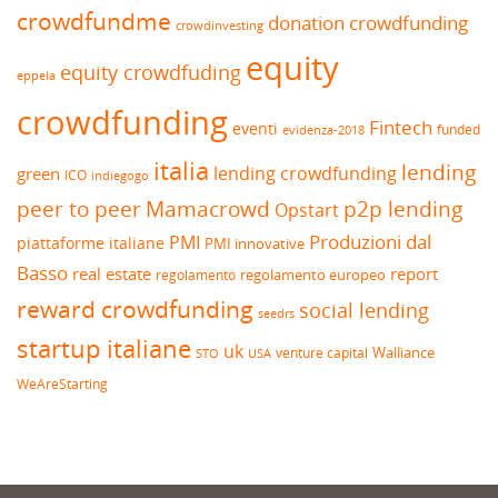
crowdfundme
donation crowdfunding
crowdinvesting
equity
equity crowdfuding
eppela
crowdfunding
Fintech
eventi
funded
evidenza-2018
italia
lending
lending crowdfunding
green
ICO
indiegogo
peer to peer
Mamacrowd
p2p lending
Opstart
Produzioni dal
PMI
piattaforme italiane
PMI innovative
Basso
real estate
report
regolamento europeo
regolamento
reward crowdfunding
social lending
seedrs
startup italiane
uk
venture capital
Walliance
USA
STO
WeAreStarting