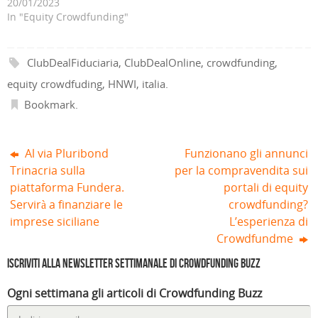
20/01/2023
u
t
n
e
t
t
o
r
e
s
r
r
In "Equity Crowdfunding"
v
a
s
t
a
a
a
)
t
r
)
)
f
r
a
i
a
)
n
)
ClubDealFiduciaria
,
ClubDealOnline
,
crowdfunding
,
e
s
t
equity crowdfuding
,
HNWI
,
italia
.
r
a
Bookmark
.
)
Al via Pluribond
Funzionano gli annunci
Trinacria sulla
per la compravendita sui
piattaforma Fundera.
portali di equity
Servirà a finanziare le
crowdfunding?
imprese siciliane
L’esperienza di
Crowdfundme
Iscriviti alla Newsletter settimanale di Crowdfunding Buzz
Ogni settimana gli articoli di Crowdfunding Buzz