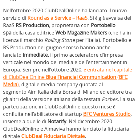
Nell’ottobre 2020 ClubDealOnline ha lanciato il nuovo
servizio di
Round as a Service – RaaS
. Si è già avvalsa del
RaaS
RS Production
, proprietaria con
Portobello
spa
della casa editrice
Web Magazine Makers
(che ha in
licenza il marchio
Rolling Stone
per l’Italia). Portobello e
RS Production nel giugno scorso hanno anche
lanciato
Immediate,
il primo acceleratore d’impresa
verticale nel mondo del media e dell’entertainment in
Europa. Sempre nell’ottobre 2020,
è entrata nel capitale
di ClubDealOnline
Blue Financial Communication
(
BFC
Media
)
, digital e media company quotata al
segmento Aim Italia della Borsa di Milano ed editore tra
gli altri della versione italiana della testata
Forbes
. La sua
partecipazione in ClubDealOnline questo mese è
confluita nell’abilitatore di startup
BFC Ventures Studio
,
insieme a quelle di
Notarify
. Nel dicembre 2020
ClubDealOnline e Almaviva hanno lanciato la fiduciaria
digitale
ClubDeal Fiduciaria Digitale
.